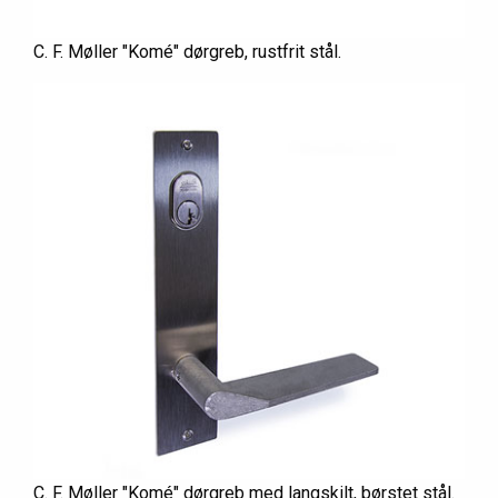
C. F. Møller "Komé" dørgreb, rustfrit stål.
C. F. Møller "Komé" dørgreb med langskilt, børstet stål.