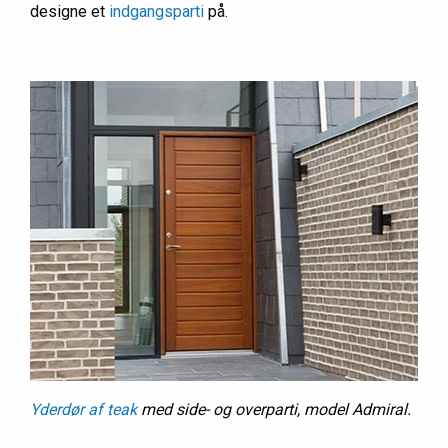
designe et
indgangsparti
på.
Yderdør af teak
med side- og overparti, model Admiral.