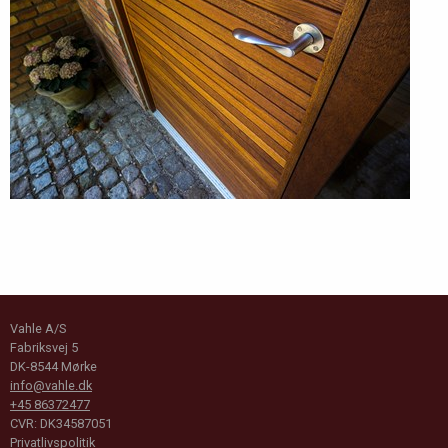
Vahle A/S
Fabriksvej 5
DK-8544 Mørke
info@vahle.dk
+45 86372477
CVR: DK34587051
Privatlivspolitik